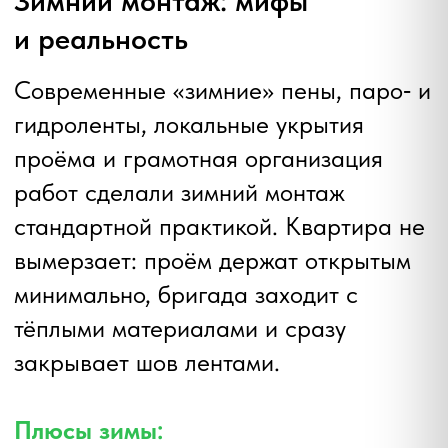
Получите
бесплатный
расчет.
— без компромиссов по технологии.
Подберем оптимальный вариант
окон под ваш бюджет!
Рассчитайте стоимость в WhatsApp
Илья Ляхов
директор
гарантирует отличный результат
Нужны правильные
окна без обмана?