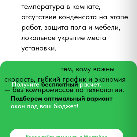
жалюзи, отодвинуть мебель;
накрыть пол и предметы
плёнкой, обеспечить доступ к
розетке;
согласовать порядок: где
начинают, что делают
«день‑в‑день», какие откосы —
сразу, какие — позже.
Откосы и отделка:
зимой и в межсезонье
практичнее ПВХ/сэндвич‑откосы:
чисто и быстро, без «мокрых»
процессов;
Когда выгоднее по деньгам
летом можно делать
штукатурные откосы, следя за
и срокам
сушкой и микроклиматом.