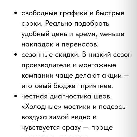
Что такое пластиковое окно? Из чего оно
состоит? В чем разница? Готовое решение
или конструктор? Если вы еще не
определились с выбором, это видео вам
поможет!
Гарантия на любой
Закажи окна
вид пластиковых
напрямую от
завода!
окон 5 лет!