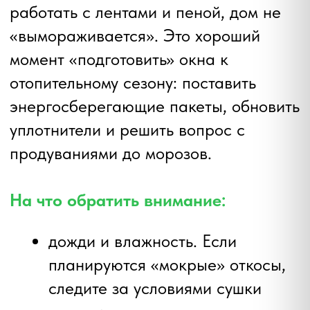
закрывает шов лентами.
Плюсы зимы:
свободные графики и быстрые
сроки. Реально подобрать
удобный день и время, меньше
накладок и переносов.
сезонные скидки. В низкий сезон
производители и монтажные
компании чаще делают акции —
итоговый бюджет приятнее.
честная диагностика швов.
«Холодные» мостики и подсосы
воздуха зимой видно и
чувствуется сразу — проще
проверить качество.
Критичные условия технологии: