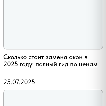
СВОДНЫЕ ДАННЫЕ О РЕЗУЛЬТАТАХ
ПРОВЕДЕНИЯ СПЕЦИАЛЬНОЙ ОЦЕНКИ
УСЛОВИЙ ТРУДА (СОУТ)
ПРЕДСТАВЛЕННЫЕ НА САЙТЕ МАТЕРИАЛЫ И
УСЛОВИЯ НОСЯТ ИСКЛЮЧИТЕЛЬНО
ИНФОРМАЦИОННЫЙ ХАРАКТЕР И НЕ ЯВЛЯЮТСЯ
ПУБЛИЧНОЙ ОФЕРТОЙ, ОПРЕДЕЛЯЕМОЙ
ПОЛОЖЕНИЯМИ СТ. 437 ГРАЖДАНСКОГО КОДЕКСА
РФ. ДЛЯ ПОЛУЧЕНИЯ ПОДРОБНОЙ ИНФОРМАЦИИ О
ПРОДУКТАХ, УСЛУГАХ И ИХ СТОИМОСТИ
ОБРАЩАЙТЕСЬ К НАШИМ СПЕЦИАЛИСТАМ.
ТРАФИК, ЛИДЫ И ПРОДАЖИ