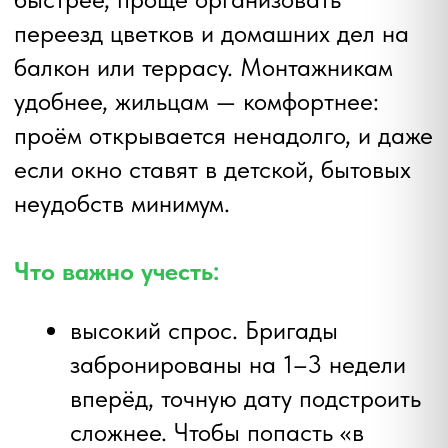
загрузки производства и
монтажных бригад стоимость
может быть выше, чем в
межсезонье. Зато отделка
откосов и покраска подсыхают
быстрее — меньше рисков с
влажностью.
жара и солнце. На южных/
западных фасадах сразу
закладывайте стеклопакеты с
солнцезащитой и тёплой
дистанционной рамкой — это
удержит прохладу и сведёт к
минимуму перегрев в пик сезона.
Кому подходит:
тем, для кого важен
максимальный бытовой комфорт и кто
планирует полный цикл с отделкой