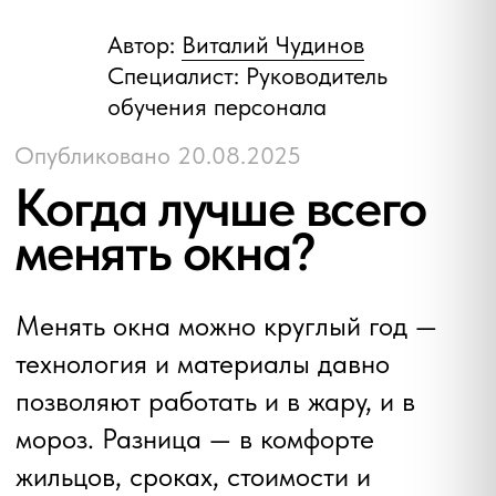
Когда лучше всего
менять окна?
Менять окна можно круглый год —
технология и материалы давно
позволяют работать и в жару, и в
мороз. Разница — в комфорте
жильцов, сроках, стоимости и
нюансах монтажа. Ниже — понятное
руководство: как выбрать сезон под
свои задачи, что учесть по технологии
и на чём точно не экономить, чтобы
новое окно работало тихо, тёпло и без
конденсата.
Весна и лето: комфортно,
но очереди и выше цена
Весной и летом менять окна