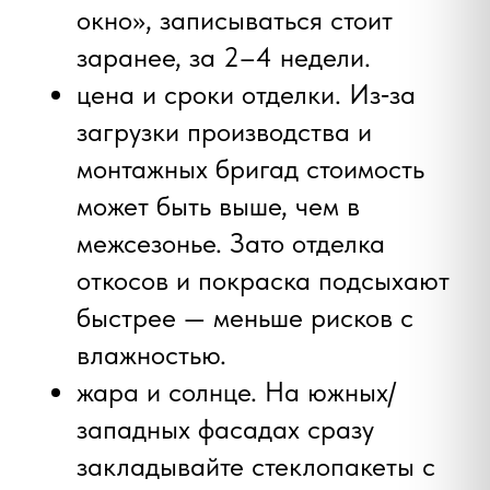
откосов «здесь и сейчас».
Нужны правильные
окна без переплат?
Позвоните нам! И мы
подберем вам
оптимальный
вариант
и оформим
выезд
замерщика
Получить расчет
Осень: разумный баланс
погоды и сроков
Осенью спрос стабилизируется:
графики свободнее, сроки
производства и монтажа короче.
Температура умеренная — комфортно