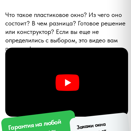
сразу согласовать комплектацию
под фасады: энергосбережение
для север/восток, солнцезащита
для юг/запад, тёплая
дистанционная рамка везде —
против кромочного конденсата.
Воронеж: локальные советы
от производителя
Климат Воронежа даёт и морозные
зимы, и жаркое солнце летом.
Поэтому:
для северных/восточных окон —
акцент на Low‑E покрытие и
2‑камерные пакеты: тепло без
конденсата у кромки;
для южных/западных —