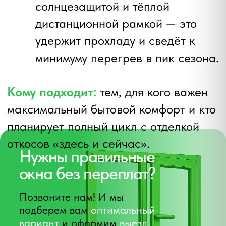
работать с лентами и пеной, дом не
«вымораживается». Это хороший
момент «подготовить» окна к
отопительному сезону: поставить
энергосберегающие пакеты, обновить
уплотнители и решить вопрос с
продуваниями до морозов.
На что обратить внимание:
дожди и влажность. Если
планируются «мокрые» откосы,
следите за условиями сушки
внутри: приточная вентиляция и
стабильная температура ускорят
набор прочности.
планирование с запасом. Чтобы
успеть до стабильно минусовых
температур, закладывайте 1–2