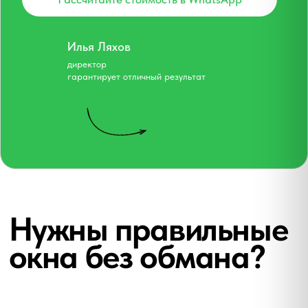
самые выгодные слоты — зима и
поздняя осень: свободные
бригады, акции и короткие
сроки;
самые комфортные по быту —
весна и лето: проще с
«мокрыми» откосами и
организацией пространства;
«золотая середина» — ранняя
осень: умеренная погода, уже
ниже цены, ещё нет минусов.
Как поймать «лучшее окно»
заказать замер за 2–4 недели
до желаемой даты;
объединить объём (несколько
окон) — цена «за окно» обычно
ниже;