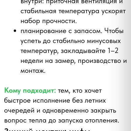
«тёплый» монтаж: внутренняя
пароизоляция +
профессиональная ППУ (зимняя
серия) + внешняя
паропроницаемая лента/ПСУЛ.
минимизация времени открытого
проёма: створки и стеклопакеты
под рукой, рама выставляется
быстро, шов закрывается сразу.
внутренний режим: нормальная
температура в комнате,
отсутствие конденсата на этапе
работ, защита пола и мебели,
локальное укрытие места
установки.
Кому подходит:
тем, кому важны
скорость, гибкий график и экономия