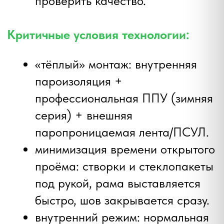
Сроки, подготовка и быт: как всё
организовать без стресса
Сколько длится установка:
одно стандартное окно: 2–4
часа с демонтажем и базовой
герметизацией;
квартира 3–4 окна: ~1 рабочий
день;
отделка откосов: до 1
дополнительного дня (ПВХ/
сэндвич быстрее, «мокрые»
откосы — дольше).
Как подготовиться:
освободить подоконники и 1–1.5
м вокруг окна, снять шторы и