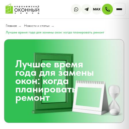
MAX
Главная
→
Новости и статьи
→
Лучшее время года для замены окон: когда планировать ремонт
Лучшее время
года для замены
окон: когда
планировать
ремонт
Автор:
Виталий Чудинов
Специалист: Руководитель
обучения персонала
Опубликовано 20.08.2025