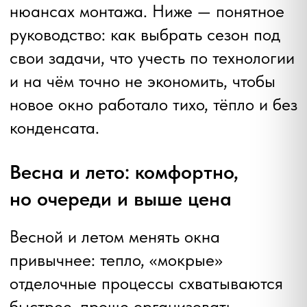
привычнее: тепло, «мокрые»
отделочные процессы схватываются
быстрее, проще организовать
переезд цветков и домашних дел на
балкон или террасу. Монтажникам
удобнее, жильцам — комфортнее:
проём открывается ненадолго, и даже
если окно ставят в детской, бытовых
неудобств минимум.
Что важно учесть:
высокий спрос. Бригады
забронированы на 1–3 недели
вперёд, точную дату подстроить
сложнее. Чтобы попасть «в
окно», записываться стоит
заранее, за 2–4 недели.
цена и сроки отделки. Из‑за