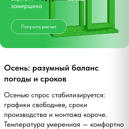
недели на замер, производство и
монтаж.
Кому подходит:
тем, кто хочет
быстрое исполнение без летних
очередей и одновременно закрыть
вопрос тепла до запуска отопления.
Зимний монтаж: мифы
и реальность
Современные «зимние» пены, паро‑ и
гидроленты, локальные укрытия
проёма и грамотная организация
работ сделали зимний монтаж
стандартной практикой. Квартира не
вымерзает: проём держат открытым
минимально, бригада заходит с
тёплыми материалами и сразу