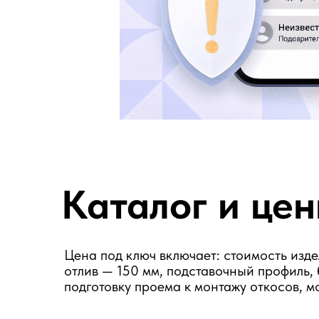
Каталог и цены
Цена под ключ включает: стоимость изделия в
отлив — 150 мм, подставочный профиль, базов
подготовку проема к монтажу откосов, монтаж 
видео-обзор
«Дачное окно» — Комфорт
и тепло по доступной цене