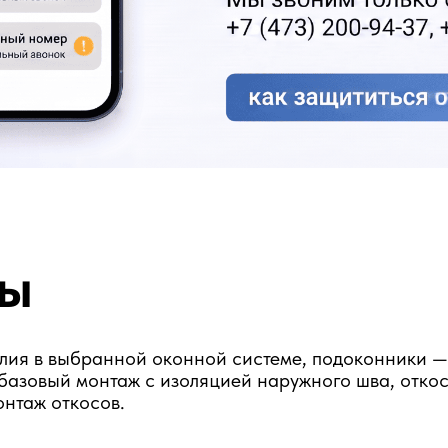
 выбранной оконной системе, подоконники — 250 мм,
ый монтаж с изоляцией наружного шва, откосы до 250 мм
откосов.
видео-обзор
«ТермоОкно» — Тепло
«МФ» —Экон
зимой, прохладно летом
и кондиц