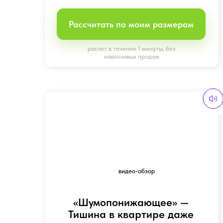
«Шумопонижающее» —
Тишина в квартире даже
у шумной дороги
Обеспечивает комфортный
уровень шума
от 7 500 руб/кв.м
Рассчитать по моим размерам
расчет в течение 1 минуты, без
навязчивых продаж