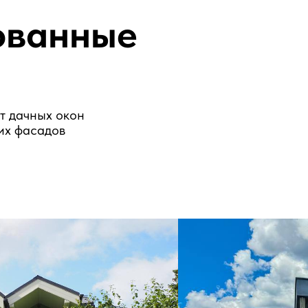
ных окон
садов