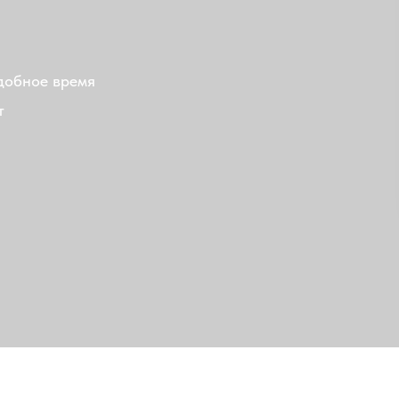
 время
Ст
без учёта с
Полу
анные