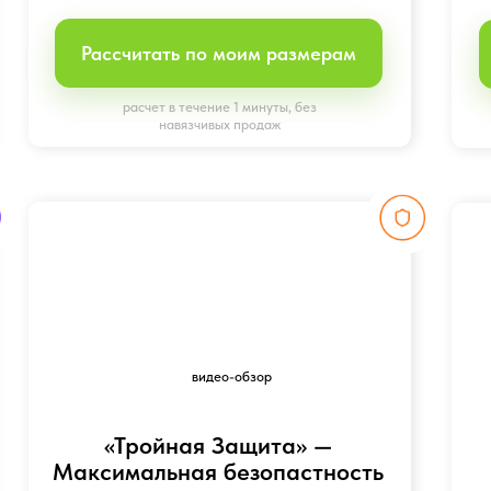
«Тройная Защита» —
«Окошк
Максимальная безопастность
Безопаст
вашего дома
ваше
Взломастойкие окна, которые
Защитит от 
сделаю безопасным ваше
окна, и
помещение
удароп
от 8 100 руб/кв.м
от 8
Рассчитать по моим размерам
Рассчитать
расчет в течение 1 минуты, без
расчет в 
навязчивых продаж
нав