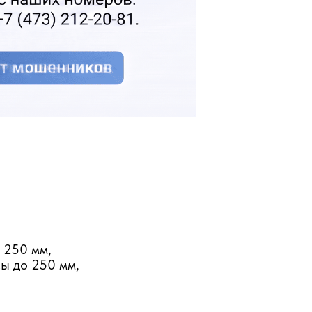
,
видео-обзор
омия на отоплении
ионере в 2 раза