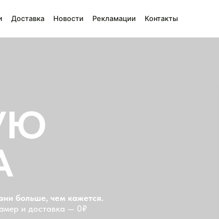
и
Доставка
Новости
Рекламации
Контакты
Ю
Гл
Ширина о
−
льше, чем кажется.
и доставка — 0₽
Надежн
остеклен
жилых,