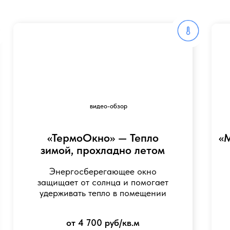
Энергосберегающее окно
Мультифунк
защищает от солнца и помогает
отражает жа
удерживать тепло в помещении
т
от 4 700 руб/кв.м
от 7
Рассчитать по моим размерам
Рассчитать
расчет в течение 1 минуты, без
расчет в 
навязчивых продаж
нав
видео-обзор