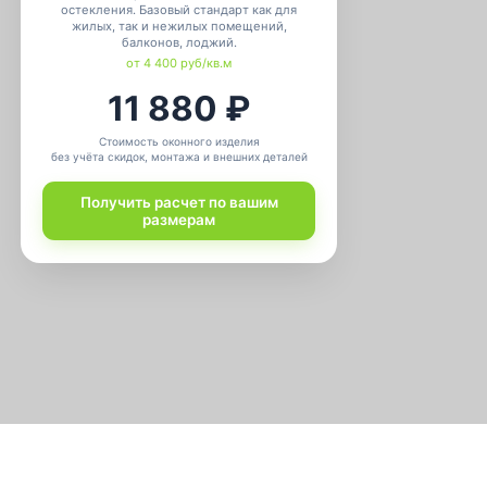
от 4 400 руб/кв.м
11 880 ₽
оимость оконного изделия
кидок, монтажа и внешних деталей
чить расчет по вашим
размерам