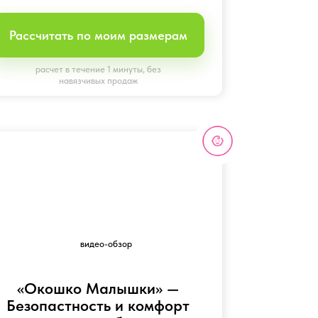
о Малышки» —
ность и комфорт
го ребенка
случайного открытия
меет безопасное
рочное стекло
 300 руб/кв.м
 по моим размерам
течение 1 минуты, без
язчивых продаж