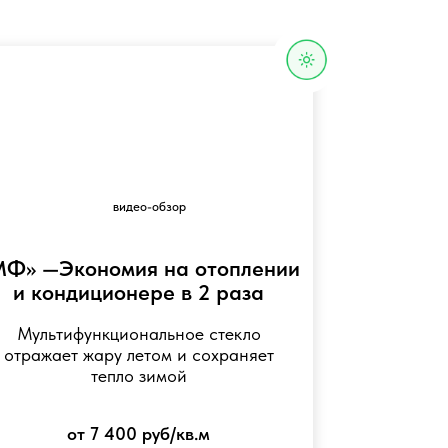
циональное стекло
ру летом и сохраняет
епло зимой
 400 руб/кв.м
 по моим размерам
течение 1 минуты, без
язчивых продаж
видео-обзор