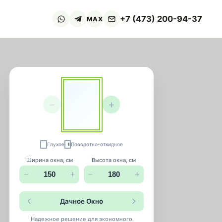
+7 (473) 200-94-37
MAX
−
+
ухое
Поворотно-откидное
кна, см
Высота окна, см
+
−
+
Дачное Окно
ое решение для экономного
ия. Базовый стандарт как для
 так и нежилых помещений,
балконов, лоджий.