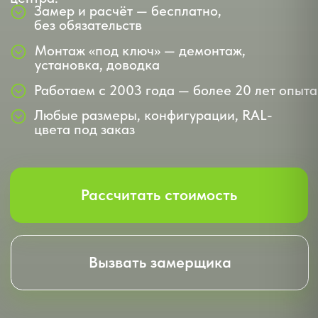
цвета под заказ
Рассчитать стоимость
Вызвать замерщика
Что такое
фасадное
остекление?
Фасадное остекление — это светопрозрачные
конструкции, которые формируют внешний
облик здания: от небольшого витража до
сплошного стеклянного фасада высотного
комплекса. Современные системы объединяют
эстетику и инженерные характеристики —
тепло- и шумоизоляцию, ветровую нагрузку,
безопасность.