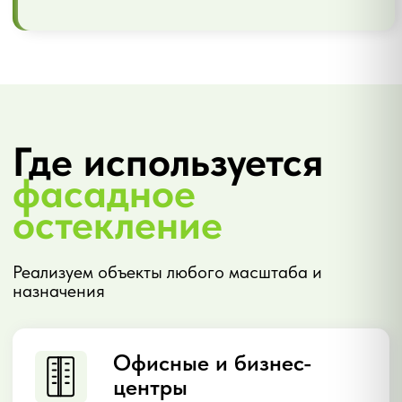
Гостиницы и рестораны
Стеклянные фасады с видами,
террасы, зенитные фонари над
обеденными залами. Акцент на
эстетику и обзорность.
Промышленные здания
Холодные стоечно-ригельные
системы для производственных
цехов, складов, логистических
комплексов. Надёжность при
минимальной стоимости.
Коттеджи и частные
дома
Панорамные фасады, угловые
остекления, зимние сады.
Тёплые системы с высокой
теплоизоляцией для жилых