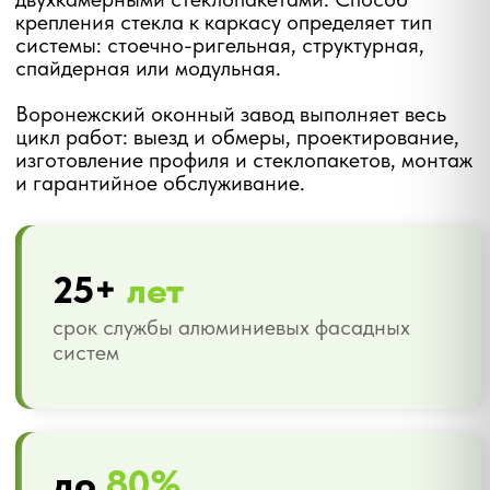
150
цветов
покраска профиля в любой оттенок
RAL методом порошкового напыления
от
7 335 ₽/м²
стоимость глухого остекления —
стоечно-ригельная система
Где используется
фасадное
остекление