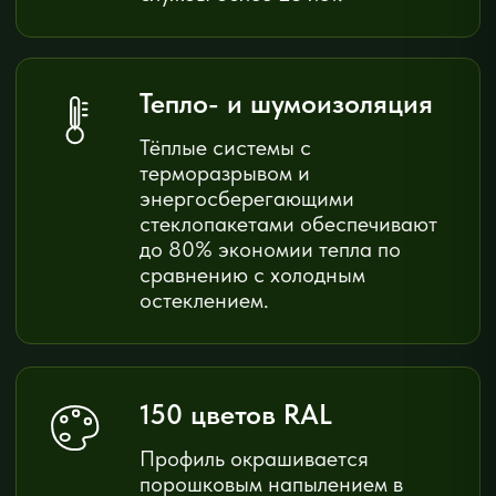
КАЛЬКУЛЯТОР
Рассчитайте
стоимость
за 30
секунд
Выберите изделие и введите размеры —
цена обновляется сразу. Точный расчёт —
после бесплатного замера.
Параметры остекления
СИСТЕМА ОСТЕКЛЕНИЯ
ТИП ОСТЕКЛЕНИЯ
Холодное
Тёплое