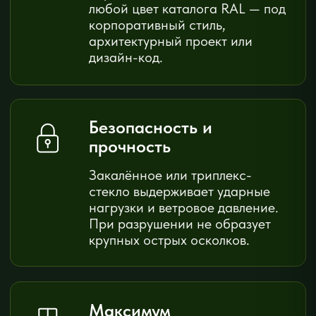
ПЛОЩАДЬ ОСТЕКЛЕНИЯ (М²)
ДОПОЛНИТЕЛЬНО
Без открываний
+ Окна
+ Двери
СИСТЕМА
Стоечно-ригельная · Холодное
ОРИЕНТИРОВОЧНАЯ СТОИМОСТЬ
от 30 000 ₽
введите площадь для расчёта
Получить точный расчёт
Точная стоимость после выезда специалиста.