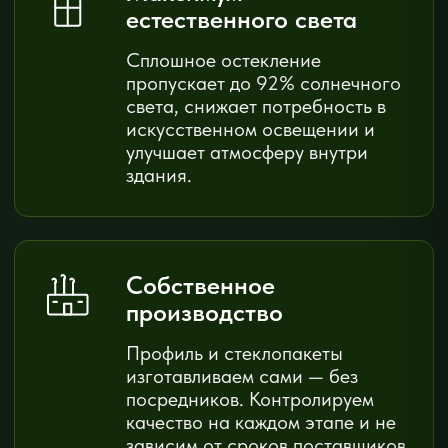
Выезд и проект — бесплатно.
Цены на
фасадное
остекление
Стоимость зависит от площади, системы и типа
остекления. Точная цена — после бесплатного
обмера.
ГЛУХОЕ ОСТЕКЛЕНИЕ
+
Стоечно-ригельная система
от 7 335 ₽
+
Полуструктурная система
от 8 436 ₽
+
Безрамная (спайдер)
от 9 736 ₽