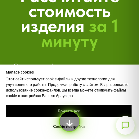
О нас
Пластиковые окна
Алюминиевые окна
Пластиковые двери
Алюминиевые двери
Ремонт окон
Доставка и оплата
Manage cookies
Контакты
Этот сайт использует cookie-файлы и другие технологии для
улучшения его работы. Продолжая работу с сайтом, Вы разрешаете
Рекламации
использование cookie-файлов. Вы всегда можете отключить файлы
Max
cookie в настройках Вашего браузера.
Дилеры
Принять все
г.Воронеж, ул.Проспект Труда 48/2
okna@vo-zavod.ru
Cookie настройки