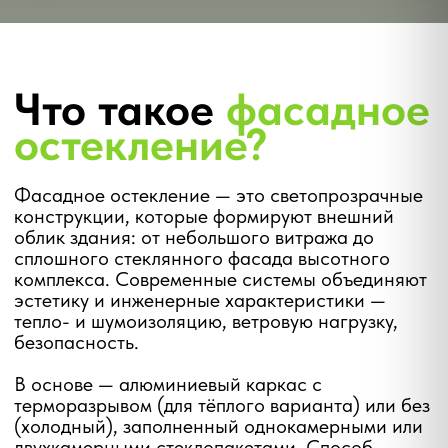
В основе — алюминиевый каркас с
терморазрывом (для тёплого варианта) или без
(холодный), заполненный однокамерными или
двухкамерными стеклопакетами. Способ
крепления стекла к каркасу определяет тип
системы: стоечно-ригельная, структурная,
спайдерная или модульная.
Воронежский оконный завод выполняет весь
цикл работ: выезд и обмеры, проектирование,
изготовление профиля и стеклопакетов, монтаж
и гарантийное обслуживание.
25+
лет
срок службы алюминиевых фасадных
систем
до
80%
экономия тепла в тёплых системах с
энергосберегающим стеклопакетом