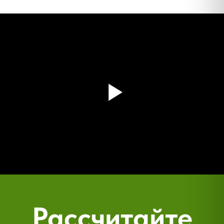
ЗАВОД
Воронежский оконный завод —
крупнейший производитель окон
в Центральном Черноземье
Давайте поговорим
о том, что вам нужно.
Имя
Отправить
+7
Расскажите о своей задача и мы
предложим лучшее решение