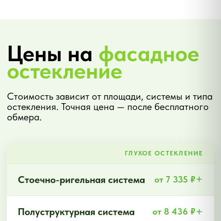
5.0
Яндекс
Я
Карты
Рейтинг
компании
687 отзывов
от
реальных клиентов
Проверенный рейтинг
4.8
Google
G
Оценка