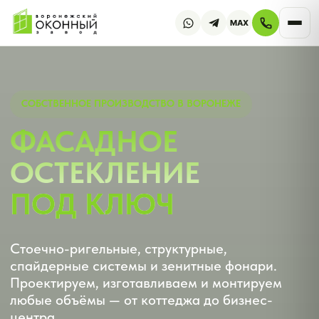
MAX
СОБСТВЕННОЕ ПРОИЗВОДСТВО В ВОРОНЕЖЕ
ФАСАДНОЕ
ОСТЕКЛЕНИЕ
ПОД КЛЮЧ
Стоечно-ригельные, структурные,
спайдерные системы и зенитные фонари.
Проектируем, изготавливаем и монтируем
любые объёмы — от коттеджа до бизнес-
центра.
Замер и расчёт — бесплатно,
без обязательств
Монтаж «под ключ» — демонтаж,
установка, доводка
Работаем с 2003 года — более 20 лет опыта
Любые размеры, конфигурации, RAL-