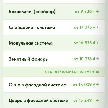
клиентов
503 отзыва
с
высокой оценкой
Высокое доверие
клиентов