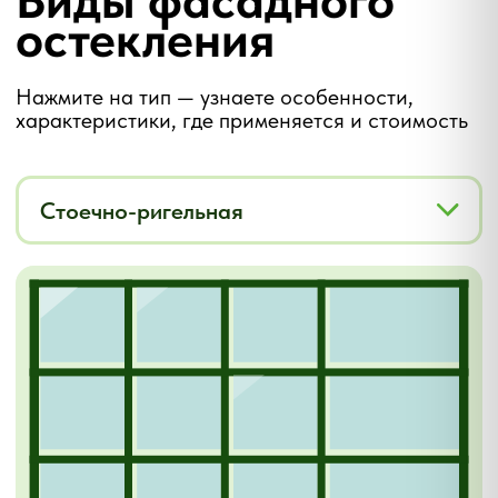
стеклопакетами обеспечивают
до 80% экономии тепла по
сравнению с холодным
остеклением.
150 цветов RAL
Профиль окрашивается
порошковым напылением в
любой цвет каталога RAL — под
корпоративный стиль,
архитектурный проект или
дизайн-код.
Безопасность и
прочность
Закалённое или триплекс-
стекло выдерживает ударные
нагрузки и ветровое давление.
При разрушении не образует
крупных острых осколков.