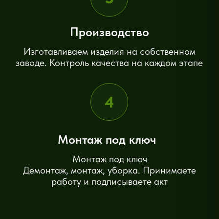
Выезд по всей области
Работаем в Воронеже и
Воронежской области. Замерщик
выезжает бесплатно — без
ограничений по расстоянию.
Рассрочка 0% от банков
Оформляем рассрочку без
переплат прямо на объекте.
Разбейте стоимость на 6–12
месяцев без банковских
процентов.
Гарантия 5 лет
Даём письменную гарантию на
все конструкции и монтаж. При
гарантийном случае выезжаем в
течение 24 часов.