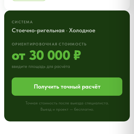
остекления под ваши размеры и
задачи
Номер телефона
+7
Я даю согласие на обработку персональных данных в
соответствии с политикой конфиденциальности
Получить расчет
Бесплатный расчет стоимости в 3-х
вариантах (эконом, стандарт, премиум)
Расскажем, как сэкономить на
отоплении зимой и кондционировании
летом
Консультация по выбору профиля и
стеклопакета
Бесплатный замер и выезд
инженера в удобное вам время