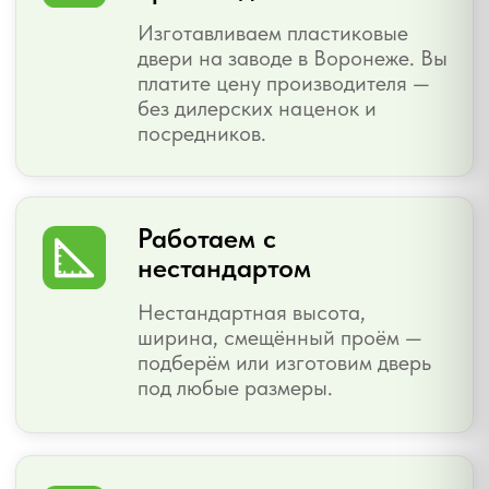
✺
Окна. Люди,
✦
Жизнь.