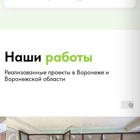
чёткая сетка алюминиевого профиля. Самая
надёжная и доступная система.
ЦЕНА ОТ
МОНТАЖ
7 335 ₽/м²
5–14 дней
МАКС. ВЫСОТА
ИСПОЛНЕНИЕ
до 40 м
холодное / тёплое
ГДЕ ПРИМЕНЯЕТСЯ
Торговые центры
Офисные здания
Коттеджи
Производство
Получить расчёт →
ПРЕИМУЩЕСТВА