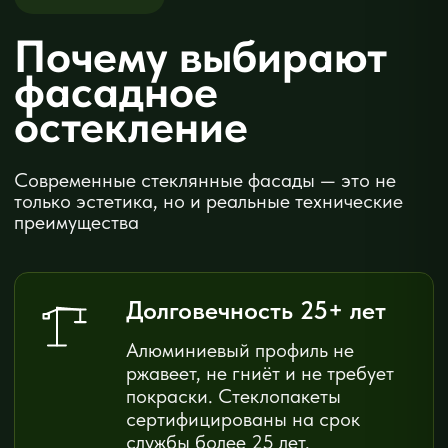
Расчёт и договор
Формируем точное КП, подписываем
договор. Производство занимает от 3
рабочих дней
3
Производство
Изготавливаем изделия на собственном
заводе. Контроль качества на каждом этапе
4
Монтаж под ключ
Монтаж под ключ
Демонтаж, монтаж, уборка. Принимаете
работу и подписываете акт