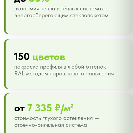
Реализуем объекты любого масштаба и
назначения
Офисные и бизнес-
центры
Представительские фасады,
атриумы, переговорные зоны с
панорамным остеклением.
Структурные и полуструктурные
системы.
Торговые центры
и ритейл
Витрины, входные группы,
торговые галереи. Спайдерные
системы для максимальной
прозрачности и демонстрации
товара.