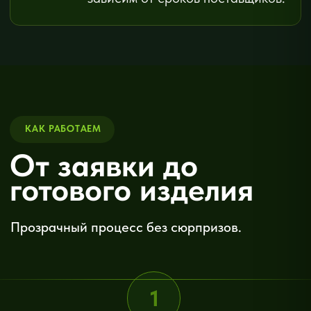
+
Спайдерная система
от 17 375 ₽
+
Модульная система
от 16 575 ₽
+
Зенитный фонарь
от 10 276 ₽
ОТКРЫВАЮЩИЕСЯ ЭЛЕМЕНТЫ
+
Окно в фасадной системе
от 13 039 ₽
+
Дверь в фасадной системе
от 15 249 ₽
Почему
Воронежский
оконный завод