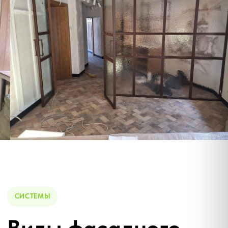
Почему выбирают
фасадное
остекление
Современные стеклянные фасады — это не
только эстетика, но и реальные технические
преимущества
Долговечность 25+ лет
Алюминиевый профиль не
ржавеет, не гниёт и не требует
покраски. Стеклопакеты
сертифицированы на срок
службы более 25 лет.
Тепло- и шумоизоляция
Тёплые системы с
терморазрывом и
энергосберегающими