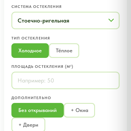
Рассчитайте
стоимость
изделия
за 1
минуту
Стоимость фасадного остекления
зависит от размеров, типа изделия,
сложности монтажа и дополнительных
элементов.
Оставьте заявку
и получите бонусы
бесплатно
Точный расчет стоимости фасадного