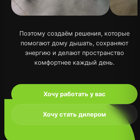
в Центральном Черноземье
Давайте поговорим
о том, что вам нужно.
Имя
Отправить
+7
Расскажите о своей задача и мы
предложим лучшее решение
О нас
Пластиковые окна
Алюминиевые окна