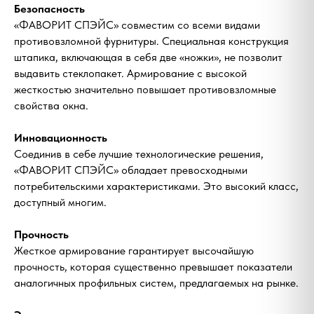
Безопасность
«ФАВОРИТ СПЭЙС» совместим со всеми видами
противовзломной фурнитуры. Специальная конструкция
штапика, включающая в себя две «ножки», не позволит
выдавить стеклопакет. Армирование с высокой
жесткостью значительно повышает противовзломные
свойства окна.
Инновационность
Соединив в себе лучшие технологические решения,
«ФАВОРИТ СПЭЙС» обладает превосходными
потребительскими характеристиками. Это высокий класс,
✺
Окна. Люди,
доступный многим.
✦
Жизнь.
Прочность
Жесткое армирование гарантирует высочайшую
Мы верим, что окна влияют на
прочность, которая существенно превышает показатели
качество жизни больше, чем кажется.
аналогичных профильных систем, предлагаемых на рынке.