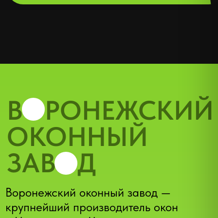
Пластиковые двери
Алюминиевые двери
Ремонт окон
Доставка и оплата
Контакты
Рекламации
Дилеры
г.Воронеж, ул.Проспект Труда 48/2
okna@vo-zavod.ru
Телеграм
+7 (473) 200-94-37
WhatsApp