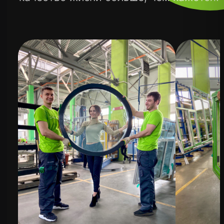
Хочу работать у вас
Хочу стать дилером
ВОРОНЕЖСКИЙ
ОКОННЫЙ
ЗАВОД
Воронежский оконный завод —
крупнейший производитель окон