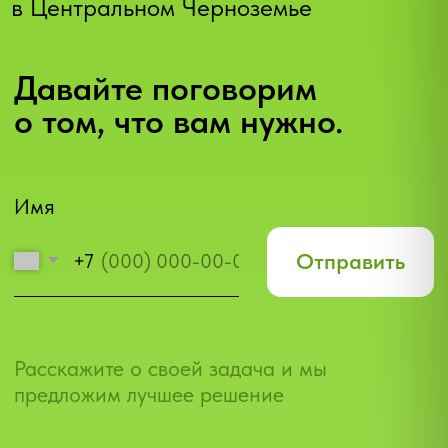
Макс
ПОЛИТИКА КОНФИДЕНЦИАЛЬНОСТИ И
ОБРАБОТКИ ПЕРСОНАЛЬНЫХ ДАННЫХ
СВОДНЫЕ ДАННЫЕ О РЕЗУЛЬТАТАХ
ПРОВЕДЕНИЯ СПЕЦИАЛЬНОЙ ОЦЕНКИ
УСЛОВИЙ ТРУДА (СОУТ)
ПРЕДСТАВЛЕННЫЕ НА САЙТЕ МАТЕРИАЛЫ И
УСЛОВИЯ НОСЯТ ИСКЛЮЧИТЕЛЬНО
ИНФОРМАЦИОННЫЙ ХАРАКТЕР И НЕ ЯВЛЯЮТСЯ
ПУБЛИЧНОЙ ОФЕРТОЙ, ОПРЕДЕЛЯЕМОЙ
ПОЛОЖЕНИЯМИ СТ. 437 ГРАЖДАНСКОГО КОДЕКСА
РФ. ДЛЯ ПОЛУЧЕНИЯ ПОДРОБНОЙ ИНФОРМАЦИИ О
ПРОДУКТАХ, УСЛУГАХ И ИХ СТОИМОСТИ
ОБРАЩАЙТЕСЬ К НАШИМ СПЕЦИАЛИСТАМ.