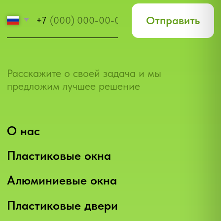
ПОЛИТИКА КОНФИДЕНЦИАЛЬНОСТИ И
ОБРАБОТКИ ПЕРСОНАЛЬНЫХ ДАННЫХ
СВОДНЫЕ ДАННЫЕ О РЕЗУЛЬТАТАХ
ПРОВЕДЕНИЯ СПЕЦИАЛЬНОЙ ОЦЕНКИ
УСЛОВИЙ ТРУДА (СОУТ)
ПРЕДСТАВЛЕННЫЕ НА САЙТЕ МАТЕРИАЛЫ И
УСЛОВИЯ НОСЯТ ИСКЛЮЧИТЕЛЬНО
ИНФОРМАЦИОННЫЙ ХАРАКТЕР И НЕ ЯВЛЯЮТСЯ
ПУБЛИЧНОЙ ОФЕРТОЙ, ОПРЕДЕЛЯЕМОЙ
ПОЛОЖЕНИЯМИ СТ. 437 ГРАЖДАНСКОГО КОДЕКСА
РФ. ДЛЯ ПОЛУЧЕНИЯ ПОДРОБНОЙ ИНФОРМАЦИИ О
ПРОДУКТАХ, УСЛУГАХ И ИХ СТОИМОСТИ
ОБРАЩАЙТЕСЬ К НАШИМ СПЕЦИАЛИСТАМ.
ТРАФИК, ЛИДЫ И ПРОДАЖИ