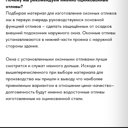
отливы?
Подбирая материал для изготовления оконных отливов
мы в первую очередь руководствуемся основной
функцией отливов – сделать защищённым от осадков
внешний подоконник наружного окна. Оконные отливы
✺
Окна. Люди,
✦
устанавливаются в нижней части проема с наружной
Жизнь.
стороны здания.
Мы верим, что окна влияют на
Окна с установленными оконными отливами лучше
качество жизни больше, чем кажется.
смотрятся и служат намного дольше. Исходя из
вышеперечисленного при выборе материала для
производства мы пришли к выводу что наиболее
приемлемым вариантом в отношении цена–качество–
долговечность будут именно водосточные отливы
изготовленные из оцинкованной стали.