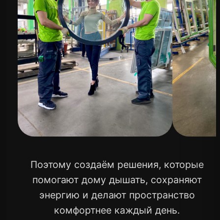
ВОРОНЕЖСКИЙ
ОКОННЫЙ
ЗАВОД
Воронежский оконный завод —
крупнейший производитель окон
в Центральном Черноземье
Давайте поговорим
о том, что вам нужно.
Имя