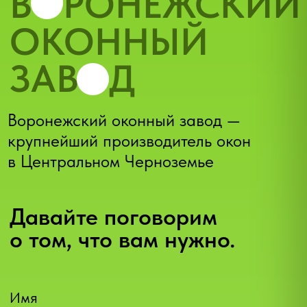
Рекламации
Дилеры
г.Воронеж, ул.Проспект Труда 48/2
okna@vo-zavod.ru
Телеграм
+7 (473) 200-94-37
WhatsApp
Макс